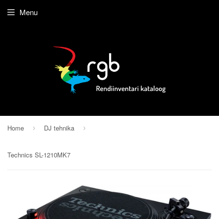
Menu
Home
DJ tehnika
›
›
Technics SL-1210MK7