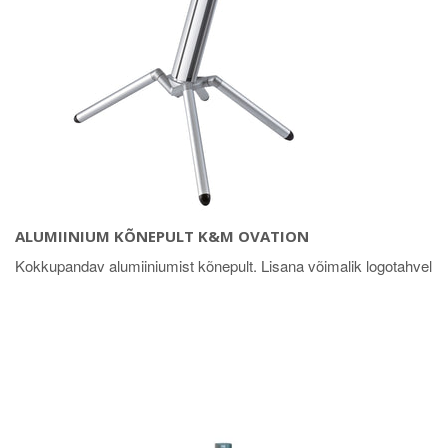
ALUMIINIUM KÕNEPULT K&M OVATION
Kokkupandav alumiiniumist kõnepult. Lisana võimalik logotahvel