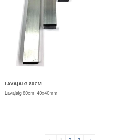
LAVAJALG 80CM
Lavajalg 80cm, 40x40mm
←
1
2
3
→