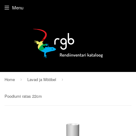
Menu
Home
Lavad ja Mööbel
›
›
Poodiumi ratas 22cm