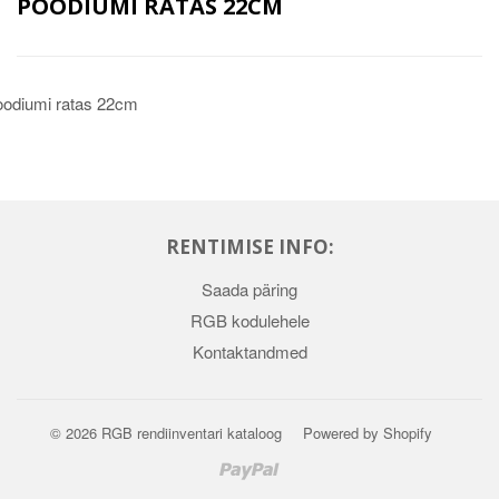
POODIUMI RATAS 22CM
odiumi ratas 22cm
RENTIMISE INFO:
Saada päring
RGB kodulehele
Kontaktandmed
© 2026
RGB rendiinventari kataloog
Powered by Shopify
Paypal